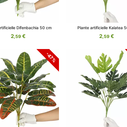
rtificielle Dífenbachia 50 cm
Plante artificielle Kalatea 
2
€
2
€
,59
,59
-47%