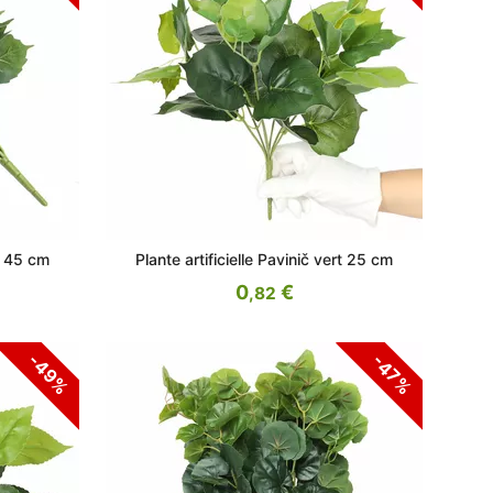
rt 45 cm
Plante artificielle Pavinič vert 25 cm
0
€
,82
-49%
-47%