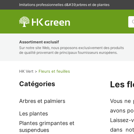
Imitations professionnelles d&#39;arbres et de plantes
HK Vert
Assortiment exclusif
Sur notre site Web, nous proposons exclusivement des produits
de qualité provenant de principaux fournisseurs européens.
HK Vert
Fleurs et feuilles
Les fl
Catégories
Arbres et palmiers
Vous ne 
avons pou
Les plantes
Laissez-v
Plantes grimpantes et
dans not
suspendues