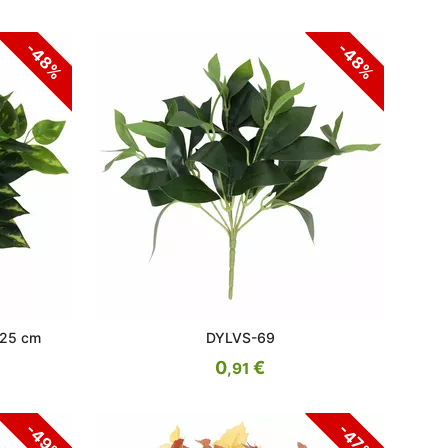
-48%
-48%
é 25 cm
DYLVS-69
0
€
,91
-49%
-47%