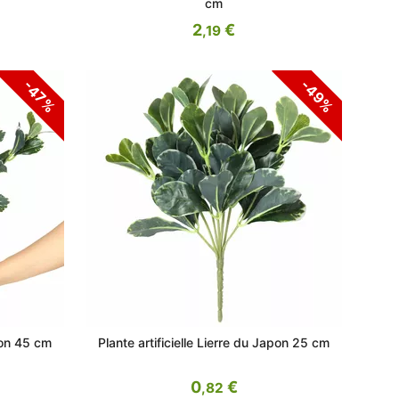
cm
2
€
,19
-49%
-47%
apon 45 cm
Plante artificielle Lierre du Japon 25 cm
0
€
,82