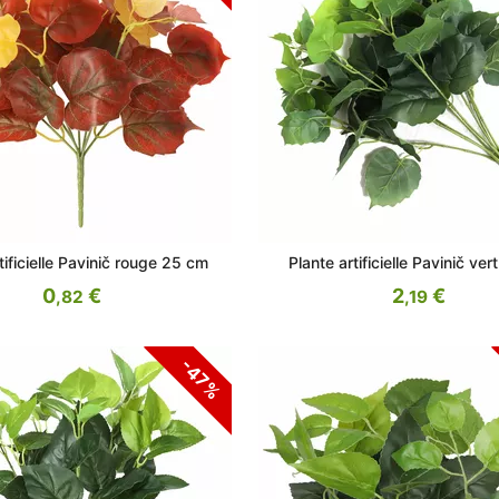
tificielle Pavinič rouge 25 cm
Plante artificielle Pavinič ve
0
€
2
€
,82
,19
-47%