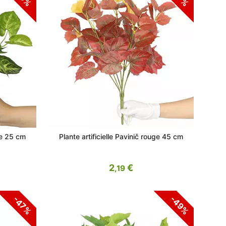
ae 25 cm
Plante artificielle Pavinič rouge 45 cm
2
€
,19
-49%
-47%