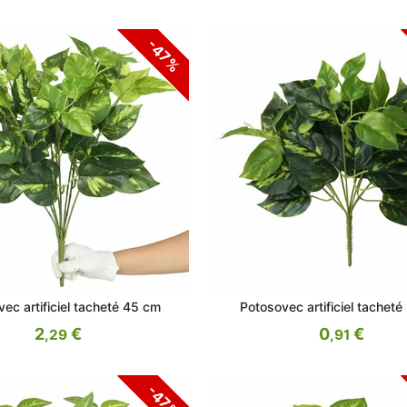
-47%
ec artificiel tacheté 45 cm
Potosovec artificiel tachet
2
€
0
€
,29
,91
-47%