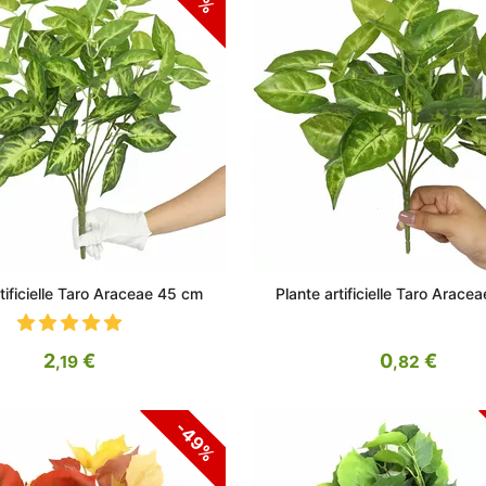
tificielle Taro Araceae 45 cm
Plante artificielle Taro Arace
2
€
0
€
,19
,82
-49%