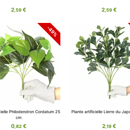
2
€
2
€
,59
,59
-49%
icielle Philodendron Cordatum 25
Plante artificielle Lierre du J
cm
0
€
2
€
,82
,19