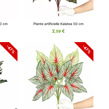
50 cm
Plante artificielle Kalatea 50 cm
2
€
,59
-47%
-47%