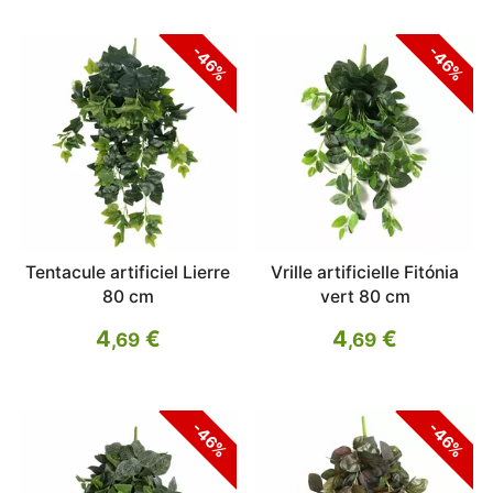
-46%
-46%
Tentacule artificiel Lierre
Vrille artificielle Fitónia
80 cm
vert 80 cm
4
€
4
€
,69
,69
-46%
-46%