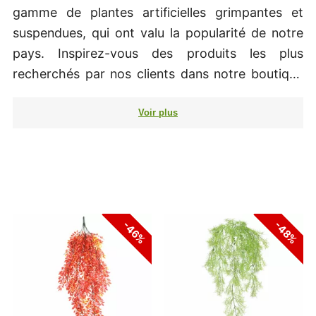
gamme de plantes artificielles grimpantes et
suspendues, qui ont valu la popularité de notre
pays. Inspirez-vous des produits les plus
recherchés par nos clients dans notre boutique
en ligne. Vous pourrez choisir parmi notre offre
saisonnière, ou encore une sélection de plantes
artificielles qui feront merveille tout au long de
l'année sans aucun soin. Les plantes artificielles
sont récemment devenues très populaires et
font partie intégrante de chaque intérieur
moderne. Obtenez des conseils de nos clients et
-46%
-48%
voyez la commande de nos produits parmi les
plus populaires, qui sont vraiment devenus le
choix le plus populaire pour nos clients.