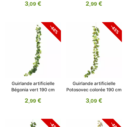
3
€
2
€
,09
,99
-46%
-45%
Guirlande artificielle
Guirlande artificielle
Bégonia vert 190 cm
Potosovec colorée 190 cm
2
€
3
€
,99
,09
-45%
-46%