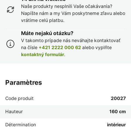
Naše produkty nesplnili Vaše očakávania?
Napíšte nám a my Vám poskytneme zľavu alebo
vrátime celú platbu.
Máte nejakú otázku?
V takomto prípade nás neváhajte kontaktovať
na čísle
+421 2222 000 62
alebo vyplňte
kontaktný formulár
.
paramètres
Code produit
20027
Hauteur
160 cm
Détermination
intérieur