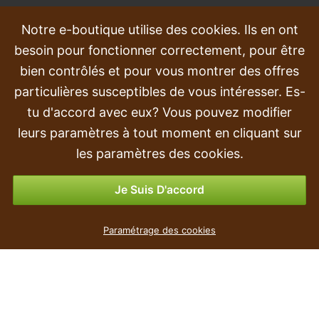
QUESTIONS FRÉQUEMMENT POSÉES
Notre e-boutique utilise des cookies. Ils en ont
besoin pour fonctionner correctement, pour être
Plaintes
bien contrôlés et pour vous montrer des offres
Transport et livraison
particulières susceptibles de vous intéresser. Es-
tu d'accord avec eux? Vous pouvez modifier
Commande
leurs paramètres à tout moment en cliquant sur
Retours et remboursements
les paramètres des cookies.
Options de paiement
Je Suis D'accord
Magnolia artificiel 160 cm
Paramétrage des cookies
45
€
,90