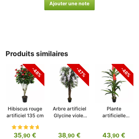
Ajouter une note
produits similaires
-48%
-47%
-46%
Hibiscus rouge
Arbre artificiel
Plante
artificiel 135 cm
Glycine violet
artificielle
150 cm
DracAena 167
cm
35
€
38
€
43
€
,90
,90
,90