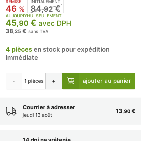
REMISE
INITIALEMENT
46
84
€
%
,92
AUJOURD'HUI SEULEMENT
45
€
,90
avec DPH
38
€
,25
sans TVA
4 pièces
en stock pour expédition
immédiate
ajouter au panier
-
+
Courrier à adresser
13
€
,90
jeudi 13 août
14 dní na vrátenie