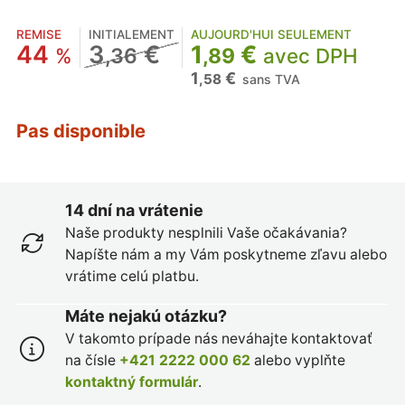
REMISE
INITIALEMENT
AUJOURD'HUI SEULEMENT
44
3
€
1
€
%
,36
,89
avec DPH
1
€
,58
sans TVA
Pas disponible
14 dní na vrátenie
Naše produkty nesplnili Vaše očakávania?
Napíšte nám a my Vám poskytneme zľavu alebo
vrátime celú platbu.
Máte nejakú otázku?
V takomto prípade nás neváhajte kontaktovať
na čísle
+421 2222 000 62
alebo vyplňte
kontaktný formulár
.