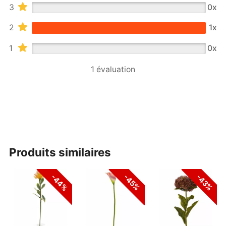
3
0x
2
1x
1
0x
1 évaluation
produits similaires
-44%
-45%
-43%