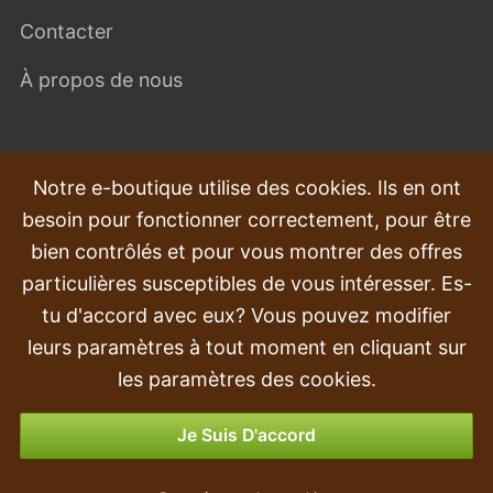
Contacter
À propos de nous
QUESTIONS FRÉQUEMMENT POSÉES
Notre e-boutique utilise des cookies. Ils en ont
besoin pour fonctionner correctement, pour être
Plaintes
bien contrôlés et pour vous montrer des offres
Transport et livraison
particulières susceptibles de vous intéresser. Es-
tu d'accord avec eux? Vous pouvez modifier
Commande
leurs paramètres à tout moment en cliquant sur
Retours et remboursements
les paramètres des cookies.
Options de paiement
Je Suis D'accord
Branche artificielle Tournesol 55 cm