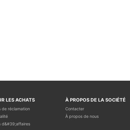
UR LES ACHATS
À PROPOS DE LA SOCIÉTÉ
s de réclamation
Contacter
alité
À propos de nous
s d&#39;affaires