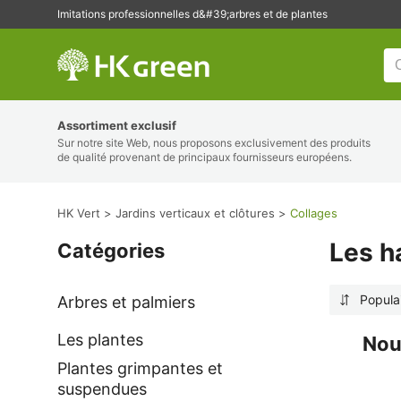
Imitations professionnelles d&#39;arbres et de plantes
HK Vert
Assortiment exclusif
Sur notre site Web, nous proposons exclusivement des produits
de qualité provenant de principaux fournisseurs européens.
HK Vert
Jardins verticaux et clôtures
Collages
Les ha
Catégories
Popula
Arbres et palmiers
Les plantes
Nou
Plantes grimpantes et
suspendues