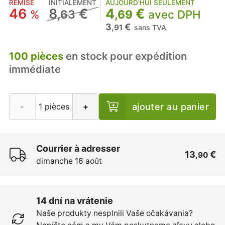
REMISE
INITIALEMENT
AUJOURD'HUI SEULEMENT
46
8
€
4
€
%
,63
,69
avec DPH
3
€
,91
sans TVA
100 pièces
en stock pour expédition
immédiate
ajouter au panier
-
+
Courrier à adresser
13
€
,90
dimanche 16 août
14 dní na vrátenie
Naše produkty nesplnili Vaše očakávania?