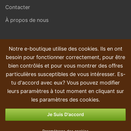
Contacter
À propos de nous
QUESTIONS FRÉQUEMMENT POSÉES
Notre e-boutique utilise des cookies. Ils en ont
besoin pour fonctionner correctement, pour être
Plaintes
bien contrôlés et pour vous montrer des offres
Transport et livraison
particulières susceptibles de vous intéresser. Es-
tu d'accord avec eux? Vous pouvez modifier
Commande
leurs paramètres à tout moment en cliquant sur
Retours et remboursements
les paramètres des cookies.
Options de paiement
Je Suis D'accord
Tentacule artificiel Lierre 80 cm