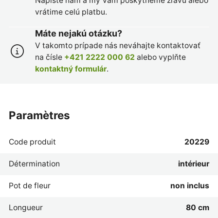
Napíšte nám a my Vám poskytneme zľavu alebo
vrátime celú platbu.
Máte nejakú otázku?
V takomto prípade nás neváhajte kontaktovať
na čísle
+421 2222 000 62
alebo vyplňte
kontaktný formulár
.
paramètres
Code produit
20229
Détermination
intérieur
Pot de fleur
non inclus
Longueur
80 cm