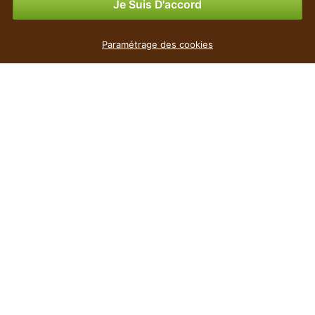
Je Suis D'accord
Panneau de feuilles artificielles Hêtre - 50x50 cm
Paramétrage des cookies
3
€
,49