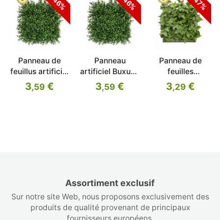
-46%
-46%
-47%
Panneau de
Panneau
Panneau de
feuillus artificiel
artificiel Buxus -
feuilles
Buxus - 25x25
25x25 cm
artificielles
3
€
3
€
3
€
,59
,59
,29
cm
Lierre -
25x25cm
Assortiment exclusif
Sur notre site Web, nous proposons exclusivement des
produits de qualité provenant de principaux
fournisseurs européens.