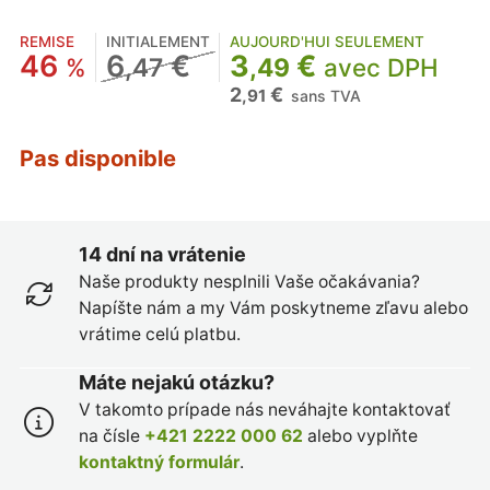
REMISE
INITIALEMENT
AUJOURD'HUI SEULEMENT
46
6
€
3
€
%
,47
,49
avec DPH
2
€
,91
sans TVA
Pas disponible
14 dní na vrátenie
Naše produkty nesplnili Vaše očakávania?
Napíšte nám a my Vám poskytneme zľavu alebo
vrátime celú platbu.
Máte nejakú otázku?
V takomto prípade nás neváhajte kontaktovať
na čísle
+421 2222 000 62
alebo vyplňte
kontaktný formulár
.