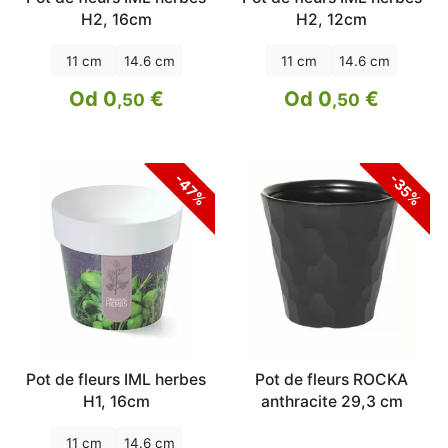
H2, 16cm
H2, 12cm
11 cm
14.6 cm
11 cm
14.6 cm
Od 0
€
Od 0
€
,50
,50
-47%
-35%
Pot de fleurs IML herbes
Pot de fleurs ROCKA
H1, 16cm
anthracite 29,3 cm
11 cm
14.6 cm