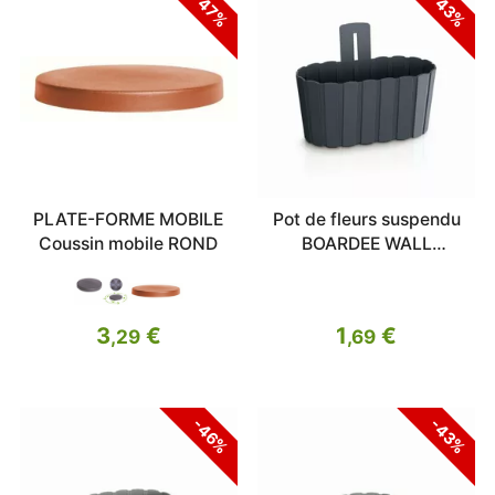
-47%
-43%
PLATE-FORME MOBILE
Pot de fleurs suspendu
Coussin mobile ROND
BOARDEE WALL
anthracite 27,4cm
3
€
1
€
,29
,69
-46%
-43%