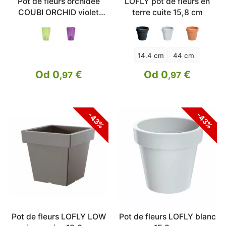
Pot de fleurs orchidée
LOFLY pot de fleurs en
COUBI ORCHID violet
terre cuite 15,8 cm
transp.13cm
14.4 cm
44 cm
Od 0
€
Od 0
€
,97
,97
-43%
-43%
Pot de fleurs LOFLY LOW
Pot de fleurs LOFLY blanc