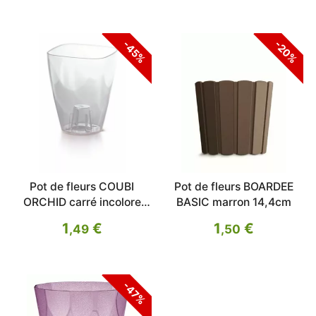
-45%
-20%
Pot de fleurs COUBI
Pot de fleurs BOARDEE
ORCHID carré incolore
BASIC marron 14,4cm
transparent 13,2 cm
1
€
1
€
,49
,50
-47%