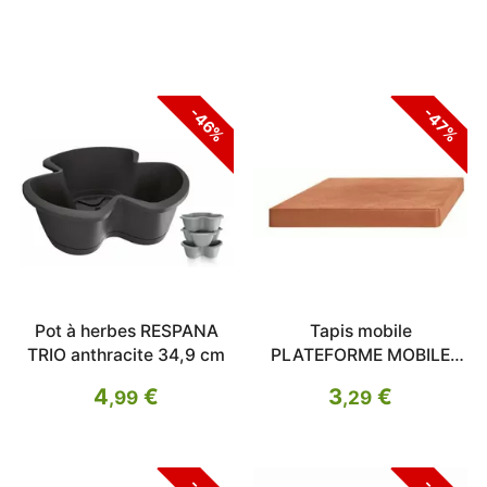
-46%
-47%
Pot à herbes RESPANA
Tapis mobile
TRIO anthracite 34,9 cm
PLATEFORME MOBILE
SQUARE terre cuite 39cm
4
€
3
€
,99
,29