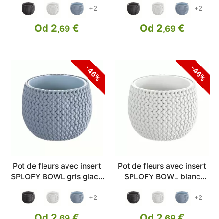
+2
+2
Od 2
€
Od 2
€
,69
,69
-46%
-46%
Pot de fleurs avec insert
Pot de fleurs avec insert
SPLOFY BOWL gris glace
SPLOFY BOWL blanc
18cm
18cm
+2
+2
Od 2
€
Od 2
€
,69
,69