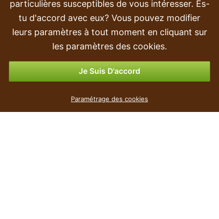
Transport et livraison
particulières susceptibles de vous intéresser. Es-
tu d'accord avec eux? Vous pouvez modifier
Commande
leurs paramètres à tout moment en cliquant sur
Retours et remboursements
les paramètres des cookies.
Options de paiement
Je Suis D'accord
Paramétrage des cookies
populaire
Le prix