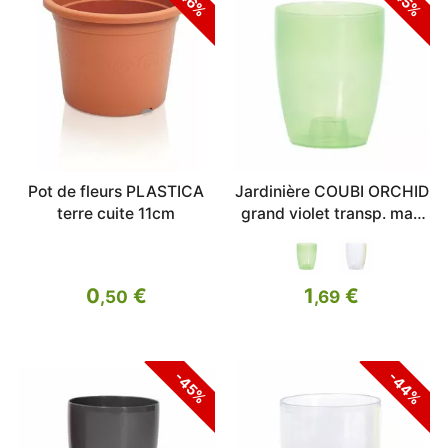
-46%
-45%
Pot de fleurs PLASTICA
Jardinière COUBI ORCHID
terre cuite 11cm
grand violet transp. mat.
16cm
0
€
1
€
,50
,69
-44%
-45%