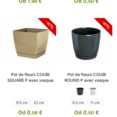
Od 1
€
Od 0
€
,99
,50
-47%
-47%
Pot de fleurs COUBI
Pot de fleurs COUBI
SQUARE P avec vasque
ROUND P avec vasque
9.5 cm
22 cm
9.2 cm
11 cm
Od 0
€
Od 0
€
,56
,50