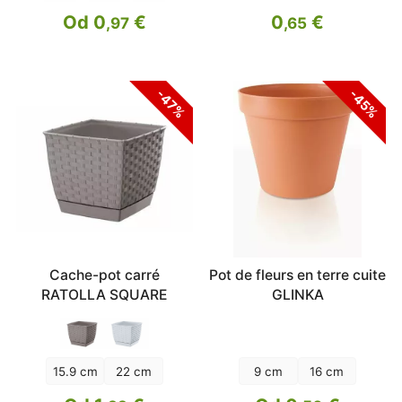
Od 0
€
0
€
,97
,65
-47%
-45%
Cache-pot carré
Pot de fleurs en terre cuite
RATOLLA SQUARE
GLINKA
15.9 cm
22 cm
9 cm
16 cm