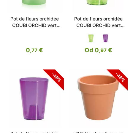
Pot de fleurs orchidée
Pot de fleurs orchidée
COUBI ORCHID vert
COUBI ORCHID vert
transp.mat 12,5cm
transp.13cm
0
€
Od 0
€
,77
,97
-48%
-48%