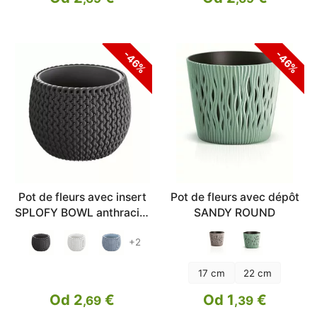
-46%
-46%
Pot de fleurs avec insert
Pot de fleurs avec dépôt
SPLOFY BOWL anthracite
SANDY ROUND
18cm
+2
17 cm
22 cm
Od 2
€
Od 1
€
,69
,39