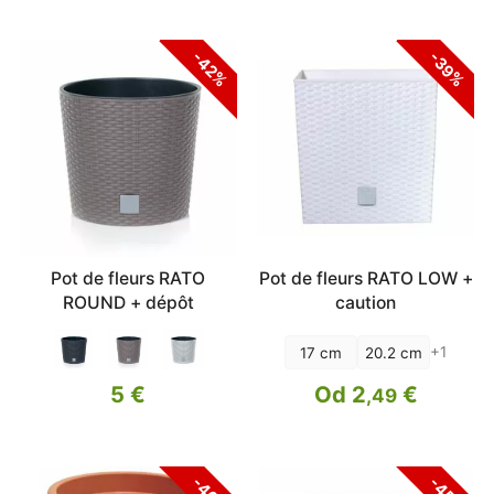
-42%
-39%
Pot de fleurs RATO
Pot de fleurs RATO LOW +
ROUND + dépôt
caution
+1
17 cm
20.2 cm
5 €
Od 2
€
,49