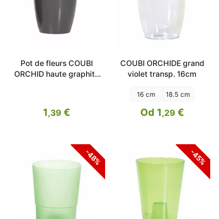
Pot de fleurs COUBI
COUBI ORCHIDE grand
ORCHID haute graphite
violet transp. 16cm
16cm
16 cm
18.5 cm
1
€
Od 1
€
,39
,29
-48%
-45%