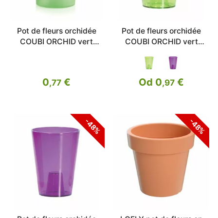
Pot de fleurs orchidée
Pot de fleurs orchidée
COUBI ORCHID vert
COUBI ORCHID vert
transp.mat 12,5cm
transp.13cm
0
€
Od 0
€
,77
,97
-48%
-48%