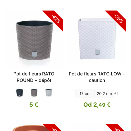
-42%
-39%
Pot de fleurs RATO
Pot de fleurs RATO LOW +
ROUND + dépôt
caution
+1
17 cm
20.2 cm
5 €
Od 2
€
,49