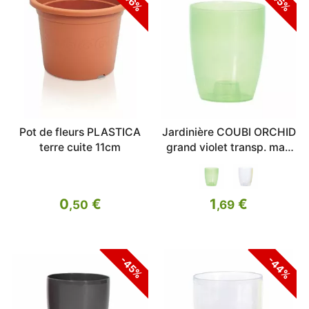
-46%
-45%
Pot de fleurs PLASTICA
Jardinière COUBI ORCHID
terre cuite 11cm
grand violet transp. mat.
16cm
0
€
1
€
,50
,69
-44%
-45%