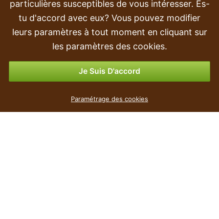
Transport et livraison
particulières susceptibles de vous intéresser. Es-
tu d'accord avec eux? Vous pouvez modifier
Commande
leurs paramètres à tout moment en cliquant sur
Retours et remboursements
les paramètres des cookies.
Options de paiement
Je Suis D'accord
Paramétrage des cookies
populaire
Le prix