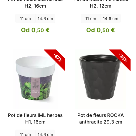
H2, 16cm
H2, 12cm
11 cm
14.6 cm
11 cm
14.6 cm
Od 0
€
Od 0
€
,50
,50
-47%
-35%
Pot de fleurs IML herbes
Pot de fleurs ROCKA
H1, 16cm
anthracite 29,3 cm
11 cm
14.6 cm