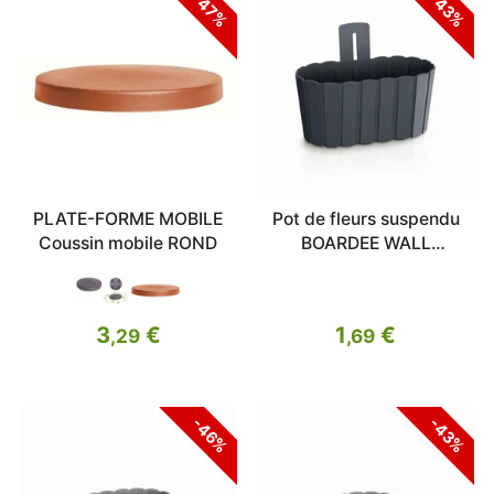
-47%
-43%
PLATE-FORME MOBILE
Pot de fleurs suspendu
Coussin mobile ROND
BOARDEE WALL
anthracite 27,4cm
3
€
1
€
,29
,69
-46%
-43%