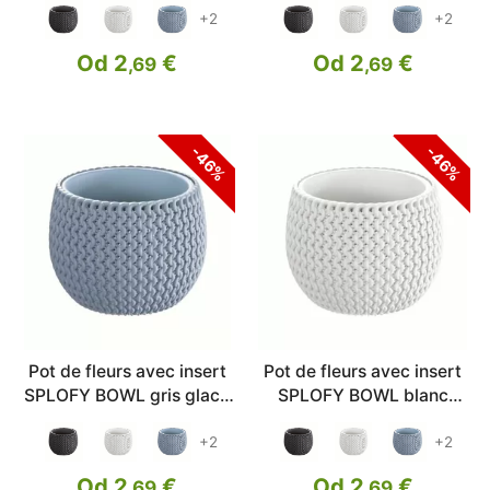
+2
+2
Od 2
€
Od 2
€
,69
,69
-46%
-46%
Pot de fleurs avec insert
Pot de fleurs avec insert
SPLOFY BOWL gris glace
SPLOFY BOWL blanc
18cm
18cm
+2
+2
Od 2
€
Od 2
€
,69
,69