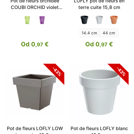
Pot de fleurs orchidée
LOFLY pot de fleurs en
COUBI ORCHID violet
terre cuite 15,8 cm
transp.13cm
14.4 cm
44 cm
Od 0
€
Od 0
€
,97
,97
-43%
-43%
Pot de fleurs LOFLY LOW
Pot de fleurs LOFLY blanc