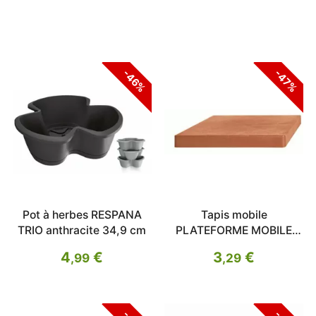
-46%
-47%
Pot à herbes RESPANA
Tapis mobile
TRIO anthracite 34,9 cm
PLATEFORME MOBILE
SQUARE terre cuite 39cm
4
€
3
€
,99
,29