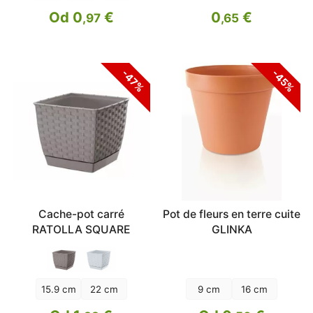
Od 0
€
0
€
,97
,65
-47%
-45%
Cache-pot carré
Pot de fleurs en terre cuite
RATOLLA SQUARE
GLINKA
15.9 cm
22 cm
9 cm
16 cm