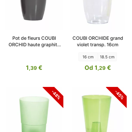
Pot de fleurs COUBI
COUBI ORCHIDE grand
ORCHID haute graphite
violet transp. 16cm
16cm
16 cm
18.5 cm
1
€
Od 1
€
,39
,29
-48%
-45%