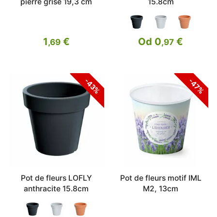
pierre grise 19,3 cm
15.8cm
1
€
Od 0
€
,69
,97
-43%
-47%
Pot de fleurs LOFLY
Pot de fleurs motif IML
anthracite 15.8cm
M2, 13cm