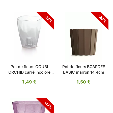
-45%
-20%
Pot de fleurs COUBI
Pot de fleurs BOARDEE
ORCHID carré incolore
BASIC marron 14,4cm
transparent 13,2 cm
1
€
1
€
,49
,50
-47%