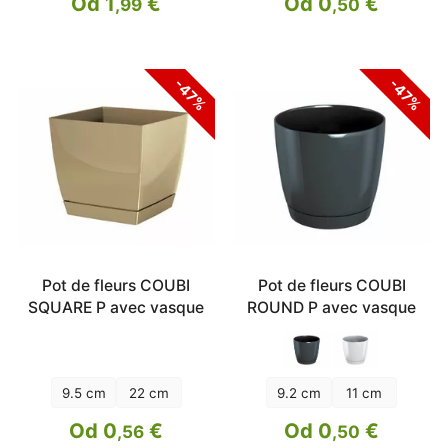
Od 1
€
Od 0
€
,99
,50
-47%
-47%
Pot de fleurs COUBI
Pot de fleurs COUBI
SQUARE P avec vasque
ROUND P avec vasque
9.5 cm
22 cm
9.2 cm
11 cm
Od 0
€
Od 0
€
,56
,50