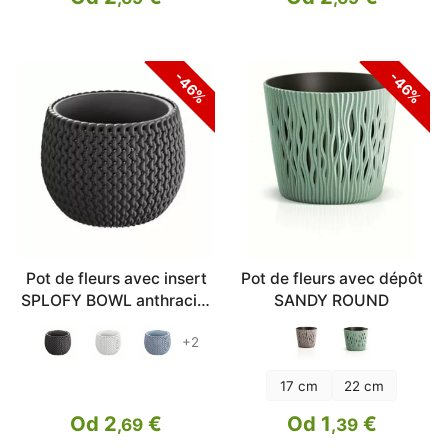
-46%
-46%
Pot de fleurs avec insert
Pot de fleurs avec dépôt
SPLOFY BOWL anthracite
SANDY ROUND
18cm
+2
17 cm
22 cm
Od 2
€
Od 1
€
,69
,39