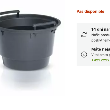
Pas disponible
14 dní na
Naše produ
poskytneme 
Máte nej
V takomto p
+421 2222