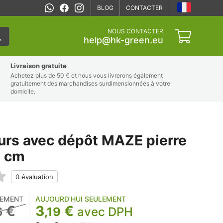
BLOG
CONTACTER
NOUS CONTACTER
help@hk-green.eu
Livraison gratuite
Achetez plus de 50 € et nous vous livrerons également
gratuitement des marchandises surdimensionnées à votre
domicile.
eurs avec dépôt MAZE pierre
6 cm
LEMENT
AUJOURD'HUI SEULEMENT
€
3
€
6
,19
avec DPH