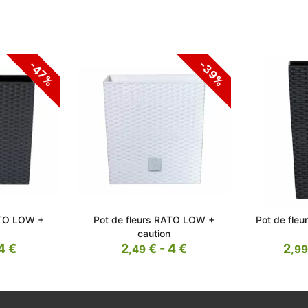
-39%
-47%
ATO LOW +
Pot de fleurs RATO LOW +
Pot de fle
caution
4 €
2
€ - 4 €
2
,49
,99