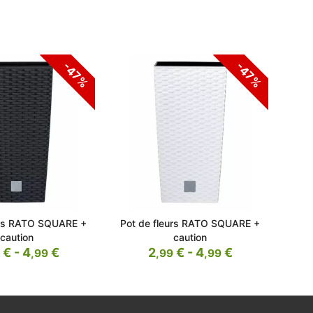
-47%
-47%
urs RATO SQUARE +
Pot de fleurs RATO SQUARE +
Pot
caution
caution
€ - 4
€
2
€ - 4
€
,99
,99
,99