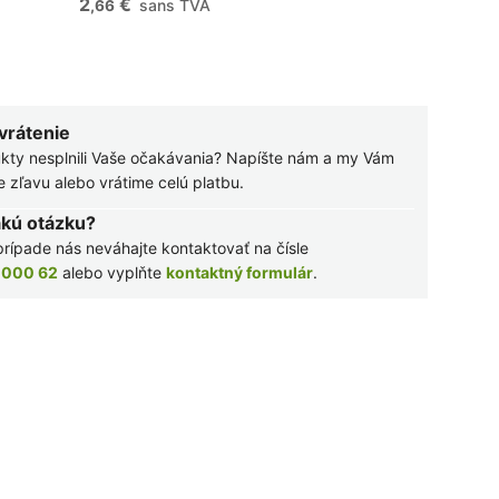
2
€
sans TVA
,66
 vrátenie
kty nesplnili Vaše očakávania? Napíšte nám a my Vám
zľavu alebo vrátime celú platbu.
akú otázku?
rípade nás neváhajte kontaktovať na čísle
 000 62
alebo vyplňte
kontaktný formulár
.